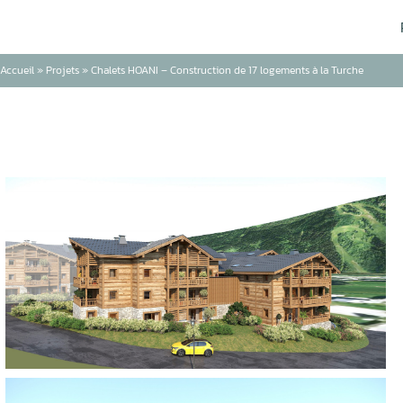
Accueil
»
Projets
»
Chalets HOANI – Construction de 17 logements à la Turche