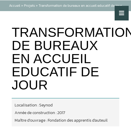
Accueil
»
Projets
»
Transformation de bureaux en accueil educatif de jour
TRANSFORMATIO
DE BUREAUX
EN ACCUEIL
EDUCATIF DE
JOUR
Localisation : Seynod
Année de construction : 2017
Maître d'ouvrage : Fondation des apprentis d'auteuil